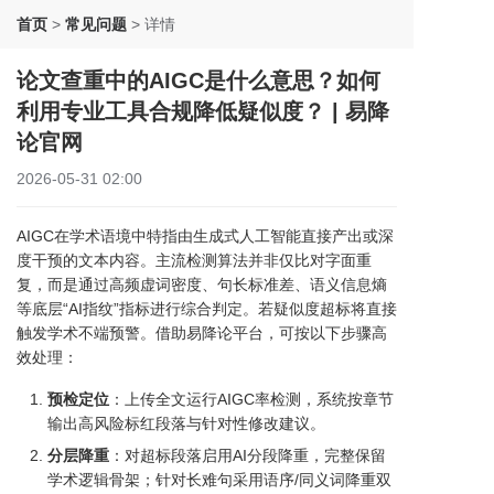
首页
>
常见问题
>
详情
论文查重中的AIGC是什么意思？如何
利用专业工具合规降低疑似度？ | 易降
论官网
2026-05-31 02:00
AIGC在学术语境中特指由生成式人工智能直接产出或深
度干预的文本内容。主流检测算法并非仅比对字面重
复，而是通过高频虚词密度、句长标准差、语义信息熵
等底层“AI指纹”指标进行综合判定。若疑似度超标将直接
触发学术不端预警。借助易降论平台，可按以下步骤高
效处理：
预检定位
：上传全文运行AIGC率检测，系统按章节
输出高风险标红段落与针对性修改建议。
分层降重
：对超标段落启用AI分段降重，完整保留
学术逻辑骨架；针对长难句采用语序/同义词降重双