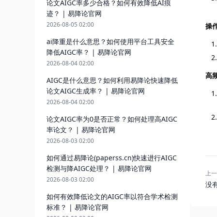
论文AIGC率多少合格？如何有效降低AI痕
迹？ | 易降论官网
2026-08-05 02:00
操
ai降重是什么意思？如何使用平台工具安全
降低AIGC率？ | 易降论官网
2026-08-04 02:00
高
AIGC是什么意思？如何利用易降论快速降低
论文AIGC生成率？ | 易降论官网
2026-08-04 02:00
论文AIGC率为0是否正常？如何处理高AIGC
率论文？ | 易降论官网
2026-08-03 02:00
如何通过易降论(paperss.cn)快速进行AIGC
检测与降AIGC处理？ | 易降论官网
上一
2026-08-03 02:00
没
如何有效降低论文的AIGC率以符合学术检测
标准？ | 易降论官网