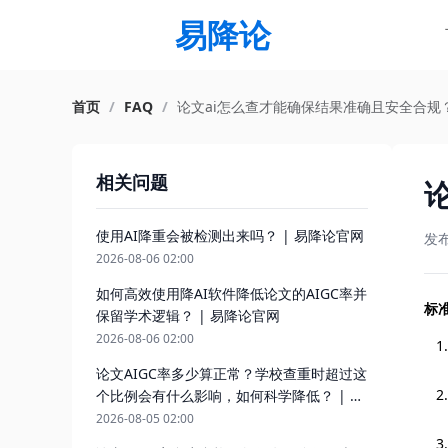
易降论
首页
/
FAQ
/
论文ai怎么查才能确保结果准确且安全合规？
相关问题
使用AI降重会被检测出来吗？ | 易降论官网
发
2026-08-06 02:00
如何高效使用降AI软件降低论文的AIGC率并
标
保留学术逻辑？ | 易降论官网
2026-08-06 02:00
论文AIGC率多少算正常？学校查重时超过这
个比例会有什么影响，如何科学降低？ | 易
降论官网
2026-08-05 02:00