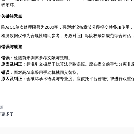
程闭环。
作关键注意点
降AIGC单次处理限额为2000字，强烈建议按章节分段提交并叠加使
检测数据仅作为合规性辅助参考，务必对照目标院校最新规范综合评估
频错误与规避
错误
：检测前未剥离参考文献与致谢。
原因及纠正
：标准引文极易干扰算法导致误报。应在提交前手动分离非
错误
：面对高AI率采用手动机械同义替换。
原因及纠正
：会破坏学术语境与专业度。应依托平台智能引擎进行双重
篇
有更多了