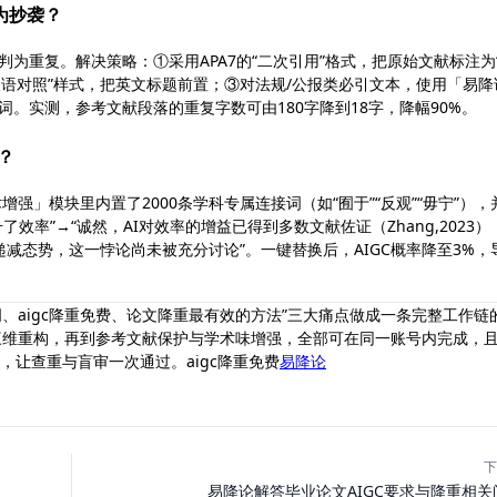
为抄袭？
判为重复。解决策略：①采用APA7的“二次引用”格式，把原始文献标注为
的“双语对照”样式，把英文标题前置；③对法规/公报类必引文本，使用「易降
词。实测，参考文献段落的重复字数可由180字降到18字，降幅90%。
？
强」模块里内置了2000条学科专属连接词（如“囿于”“反观”“毋宁”），
了效率”→“诚然，AI对效率的增益已得到多数文献佐证（Zhang,2023）
减态势，这一悖论尚未被充分讨论”。一键替换后，AIGC概率降至3%，
词、aigc降重免费、论文降重最有效的方法”三大痛点做成一条完整工作链
三维重构，再到参考文献保护与学术味增强，全部可在同一账号内完成，
，让查重与盲审一次通过。aigc降重免费
易降论
下
易降论解答毕业论文AIGC要求与降重相关