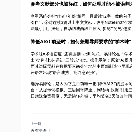
参考文献部分也被标红，如何处理才能不被误判
查重系统会把“作者+年份”相同、且后续12字一致的句子
引自”；②对连续3篇以上中文文献，改用NoteFirst
法规引用」按钮，自动切成两段并插入“参见”“另见”连接
降低AIGC痕迹时，如何兼顾导师要求的“学术味”
学术味=术语密度+逻辑连接+批判句式。易降论在「学术增
出“批判-让步-递进”三段式句架。操作示例：原文“AI提升
而其边际贡献在数据要素尚处洼地的中西部制造业呈现递
评语常出现“语言成熟、批判意识强”。
选择易降论，是因为它是目前唯一把“降低AIGC的提示
台：从提示词模板、三语回环降重，到结构-数据-引用
日赠送免费额度，无需跳转外链，平均节省3天修改时间
上一篇
没有更多了