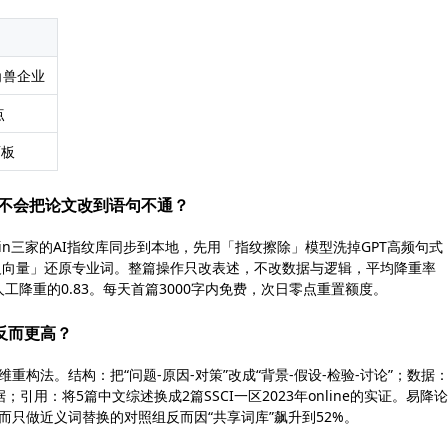
角兽企业
点
面板
会不会把论文改到语句不通？
tin三家的AI指纹库同步到本地，先用「指纹擦除」模型洗掉GPT高频句式
义向量」还原专业词。整篇操作只改表述，不改数据与逻辑，平均降重率
高于人工降重的0.83。每天首篇3000字内免费，次日零点重置额度。
反而更高？
重构法。结构：把“问题-原因-对策”改成“背景-假设-检验-讨论”；数据
引用：将5篇中文综述换成2篇SSCI一区2023年online的实证。易降
而只做近义词替换的对照组反而因“共享词库”飙升到52%。