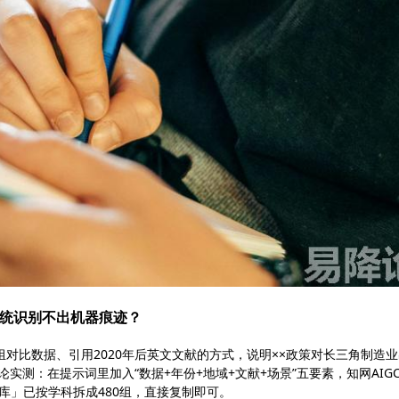
系统识别不出机器痕迹？
带3组对比数据、引用2020年后英文文献的方式，说明××政策对长三角制造
实测：在提示词里加入“数据+年份+地域+文献+场景”五要素，知网AIG
库」已按学科拆成480组，直接复制即可。