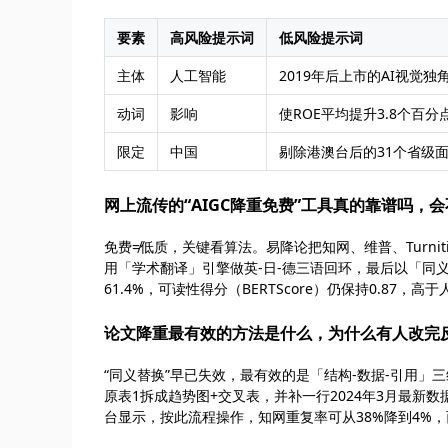
要素
高风险提示词
低风险提示词
主体
人工智能
2019年后上市的AI视觉独
动词
影响
使ROE平均提升3.8个百分
限定
中国
剔除港澳台后的31个省级
网上流传的“AIGC降重免费”工具真的靠谱吗，
免费≠低质，关键看算法。易降论把知网、维普、Turni
用「学术翻译」引擎做英-日-德三语回环，最后以「同
61.4%，可读性得分（BERTScore）仍保持0.87，
论文降重最有效的方法是什么，为什么有人改完
“同义替换”早已失效，最有效的是「结构-数据-引用」三维
原表1拆成趋势图+交叉表，并补一行2024年3月最新数据；
台显示，按此流程操作，知网重复率可从38%降到4%，