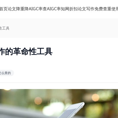
首页
论文降重
降AIGC率
查AIGC率
知网折扣
论文写作
免费查重
使
性工具
作的革命性工具
怎么查的