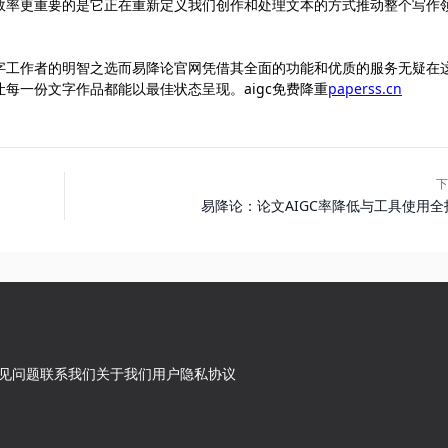
效率更重要的是它正在重新定义我们创作和处理文本的方式推动整个写作
文字工作者的明智之选而易降论官网凭借其全面的功能和优质的服务无疑在
每一份文字作品都能以最佳状态呈现。aigc免费降重
paperss.cn
下
易降论：论文AIGC率降低与工具使用全
见问题
联系我们
关于我们
用户隐私协议