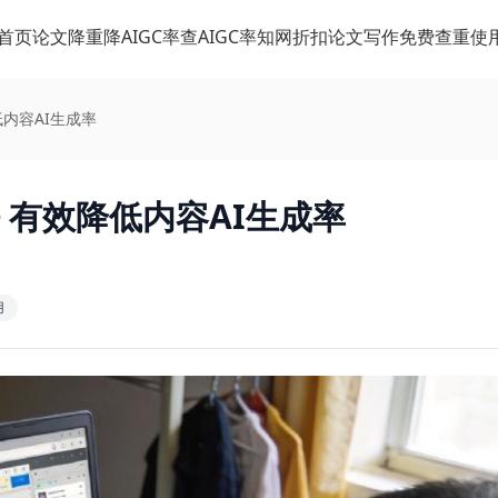
首页
论文降重
降AIGC率
查AIGC率
知网折扣
论文写作
免费查重
使
低内容AI生成率
 有效降低内容AI生成率
用