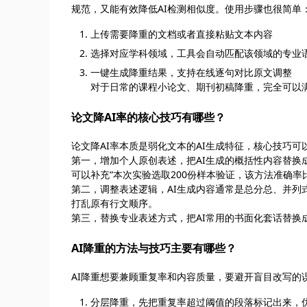
规范，又能有效降低AI检测相似度。使用步骤也很简单
上传需要降重的文档或者直接粘贴文本内容
选择对应学科领域，工具会自动匹配该领域的专业
一键生成降重结果，支持在线逐句对比原文调整
对于日常的课程小论文、期刊初稿降重，完全可以
论文降AI率的核心技巧有哪些？
论文降AI率本质是弱化文本的AI生成特征，核心技巧可以
第一，增加个人原创表述，把AI生成的概括性内容替换成
可以补充“本次实验选取200份样本验证，该方法准确率比
第二，调整表述逻辑，AI生成内容通常是总分总、并列
打乱原有行文顺序。
第三，替换专业表述方式，把AI常用的书面化套话替换
AI降重的方法与技巧主要有哪些？
AI降重想要兼顾重复率和内容质量，要避开盲目改写的误区
分层降重，先把重复率超过阈值的段落标记出来，