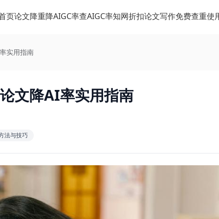
首页
论文降重
降AIGC率
查AIGC率
知网折扣
论文写作
免费查重
使
I率实用指南
与论文降AI率实用指南
的方法与技巧