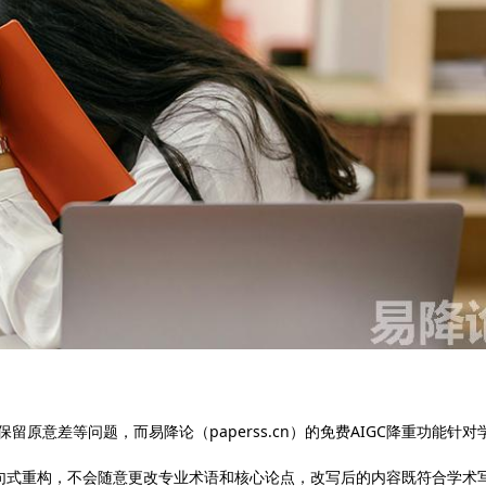
留原意差等问题，而易降论（paperss.cn）的免费AIGC降重功能针对
句式重构，不会随意更改专业术语和核心论点，改写后的内容既符合学术