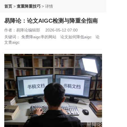
首页
>
查重降重技巧
>
详情
易降论：论文AIGC检测与降重全指南
作者：易降论编辑部
2026-05-12 07:00
关键词：
免费降aigc率的网站
论文如何降低aigc
论
文查aigc