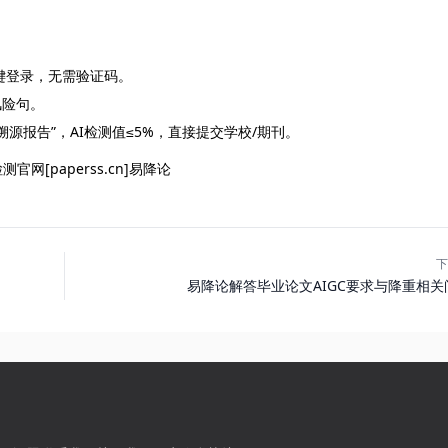
号一键登录，无需验证码。
风险句。
溯源报告”，AI检测值≤5%，直接提交学校/期刊。
测官网[paperss.cn]易降论
下
易降论解答毕业论文AIGC要求与降重相关