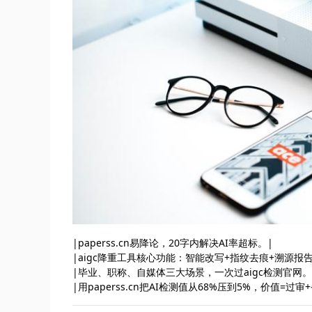
|paperss.cn易降论，20字内解决AI率超标。|
|aigc降重工具核心功能：智能改写+指纹去痕+溯源报告
|毕业、职称、自媒体三大场景，一次过aigc检测官网。
|用paperss.cn把AI检测值从68%压到5%，价值=过