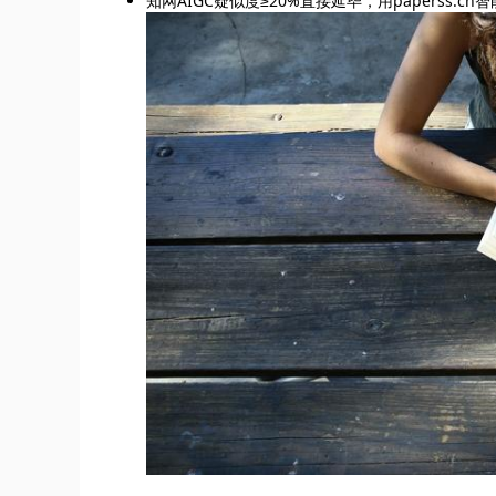
知网AIGC疑似度≥20%直接延毕，用paperss.c