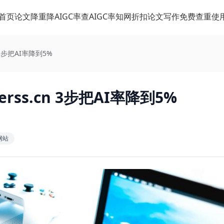
首页
论文降重
降AIGC率
查AIGC率
知网折扣
论文写作
免费查重
使
 3步把AI率降到5%
rss.cn 3步把AI率降到5%
网站