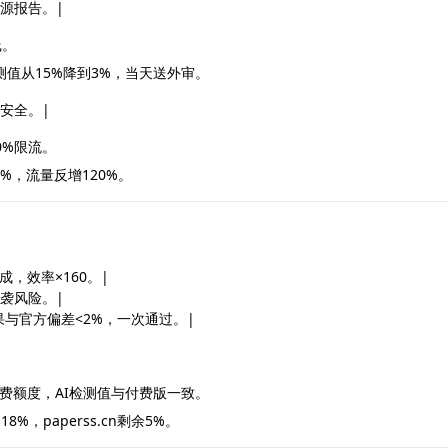
溯源报告。|
线。
 AI检测值从15%降到3%，当天送外审。
号安全。|
0%限流。
.7%，流量反增120%。
完成，效率×160。|
袭风险。|
果与官方偏差<2%，一次通过。|
3次免费额度，AI检测值与付费版一致。
%，paperss.cn剩余5%。