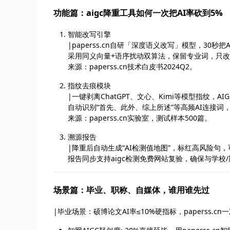
功能篇：aigc降重工具如何一次把AI率砍到5%
智能改写引擎
|paperss.cn自研「深度语义改写」模型，30秒把A
采用同义向量+语序扰动双算法，保留专业词，只
来源：paperss.cn技术白皮书2024Q2。
指纹去痕模块
|一键剥离ChatGPT、文心、Kimi等模型指纹，AI
自动识别“首先、此外、综上所述”等高频AI连接词
来源：paperss.cn实验室，测试样本500篇。
溯源报告
|降重后自动生成“AI检测值地图”，标红高风险句，
报告同步支持aigc检测免费网站复验，确保与学校/
场景篇：毕业、职称、自媒体，谁用谁先过
|毕业场景：硕博论文AI率≤10%硬指标，paperss.cn