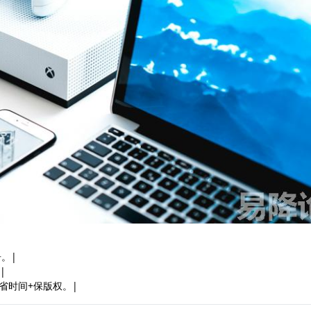
。|
|
审+省时间+保版权。|