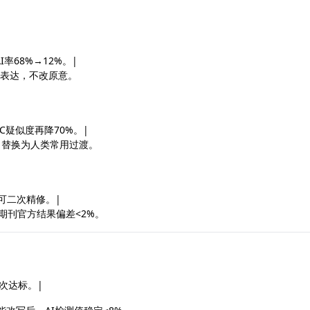
I率68%→12%。|
改表达，不改原意。
GC疑似度再降70%。|
，替换为人类常用过渡。
可二次精修。|
期刊官方结果偏差<2%。
一次达标。|