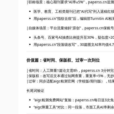
|职称场景：核心期刊要求“AI率≤5%”，paperss.cn送
医学、教育、工程类期刊已把“AI代写”列入退稿红
用paperss.cn“指纹去痕”后，编辑部Turnitin
|自媒体场景：平台流量倾斜“原创”，paperss.cn保账
头条号、百家号AI抽查比例提升至30%，疑似度>2
用paperss.cn“段落级改写”，30篇图文AI率均值4
价值篇：省时间、保版权、过审一次到位
|省时间：人工降重1篇论文需8h，paperss.cn 3分钟
|保版权：改写后文本通过知网查重，重复率<5%，无抄
|过审：同步适配aigc检测官网（学校版/期刊版），结
长尾词验证
“aigc检测免费网站”复验：paperss.cn每日送
“aigc降重工具”对比：同一段落，市面工具AI率剩余18