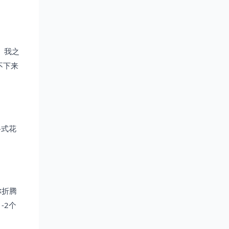
。我之
不下来
格式花
你折腾
-2个