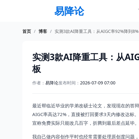
易降论
首页
/
博客
/
实测3款AI降重工具：从AIGC率92%降到
实测3款AI降重工具：从AI
板
作者：
易降论
发布时间：
2026-07-09 07:00
最近帮临近毕业的学弟改硕士论文，发现现在的答辩审
AIGC率高达72%，直接被打回要求3天内修改达
宣称免费实际只能改几百字，折腾到最后差点延毕
我自己做内容创作平时也经常需要处理原创度问题