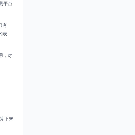
测平台
只有
的表
用，对
字算下来