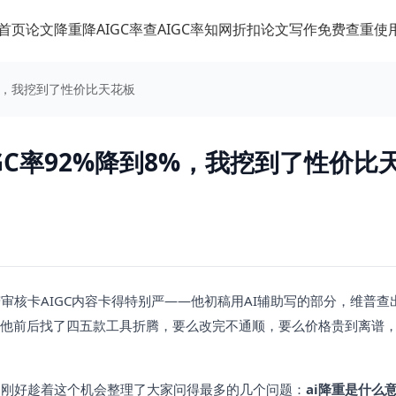
首页
论文降重
降AIGC率
查AIGC率
知网折扣
论文写作
免费查重
使
8%，我挖到了性价比天花板
GC率92%降到8%，我挖到了性价比
核卡AIGC内容卡得特别严——他初稿用AI辅助写的部分，维普查
标。他前后找了四五款工具折腾，要么改完不通顺，要么价格贵到离谱
。
，刚好趁着这个机会整理了大家问得最多的几个问题：
ai降重是什么