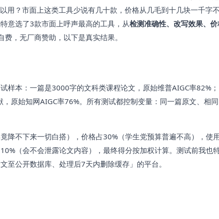
以用？市面上这类工具少说有几十款，价格从几毛到十几块一千字
特意选了3款市面上呼声最高的工具，从
检测准确性、改写效果、价
自费，无厂商赞助，以下是真实结果。
样本：一篇是3000字的文科类课程论文，原始维普AIGC率82%
献，原始知网AIGC率76%。所有测试都控制变量：同一篇原文、相
毕竟降不下来一切白搭），价格占30%（学生党预算普遍不高），使
占10%（会不会泄露论文内容），最终得分按加权计算。测试前我也
文至公开数据库、处理后7天内删除缓存」的平台。