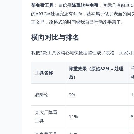
某免费工具
：宣称是
降重软件免费
，实际只有前30
的AIGC率处理完还有41%，基本属于做了表面的
正文里，改格式的时间够我自己手动改半篇了。
横向对比与排名
我把3款工具的核心测试数据整理成了表格，大家可
降重效果（原始82%→处理
工具名称
后）
易降论
9%
1
某大厂降重
11%
工具