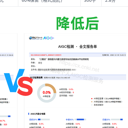
2元
60%保留（格式混乱）
300字
2.8分