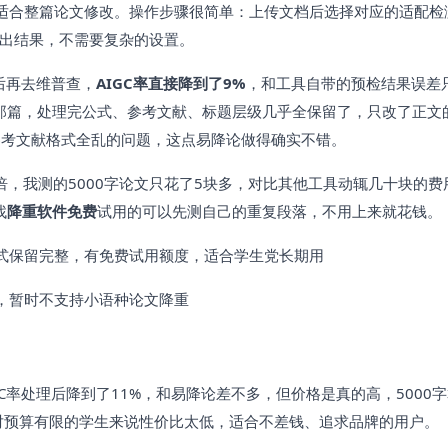
，适合整篇论文修改。操作步骤很简单：上传文档后选择对应的适配检
就能出结果，不需要复杂的设置。
后再去维普查，
AIGC率直接降到了9%
，和工具自带的预检结果误差
那篇，处理完公式、参考文献、标题层级几乎全保留了，只改了正文
参考文献格式全乱的问题，这点易降论做得确实不错。
7倍，我测的5000字论文只花了5块多，对比其他工具动辄几十块的费
找
降重软件免费
试用的可以先测自己的重复段落，不用上来就花钱。
式保留完整，有免费试用额度，适合学生党长期用
，暂时不支持小语种论文降重
GC率处理后降到了11%，和易降论差不多，但价格是真的高，5000
对预算有限的学生来说性价比太低，适合不差钱、追求品牌的用户。