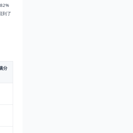
82%
混到了
满分